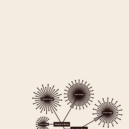
Guitar Lineage
Undefined Lineage
Lyrical Lineage
Adapted Styles
Banjo Lineage